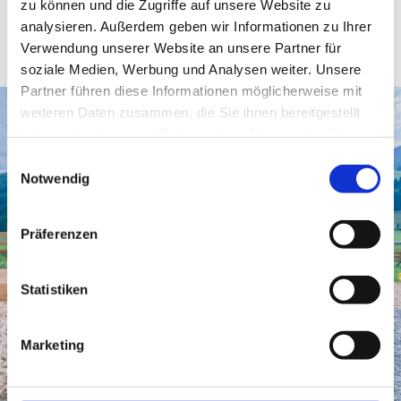
zu können und die Zugriffe auf unsere Website zu
analysieren. Außerdem geben wir Informationen zu Ihrer
Sommerferien mit Familie
Verwendung unserer Website an unsere Partner für
soziale Medien, Werbung und Analysen weiter. Unsere
Partner führen diese Informationen möglicherweise mit
weiteren Daten zusammen, die Sie ihnen bereitgestellt
haben oder die sie im Rahmen Ihrer Nutzung der Dienste
gesammelt haben.
E
Notwendig
i
n
w
Präferenzen
i
l
l
Statistiken
i
g
Marketing
u
n
g