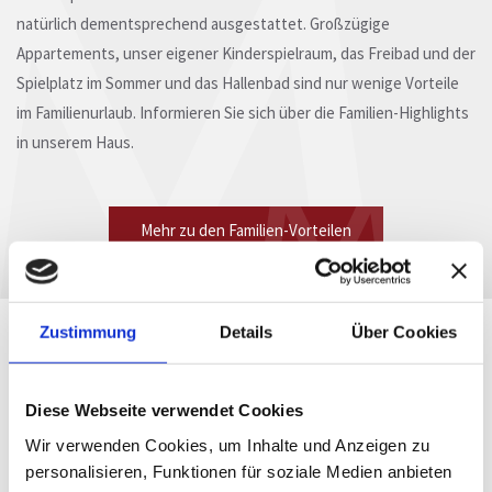
natürlich dementsprechend ausgestattet. Großzügige
Appartements, unser eigener Kinderspielraum, das Freibad und der
Spielplatz im Sommer und das Hallenbad sind nur wenige Vorteile
im Familienurlaub. Informieren Sie sich über die Familien-Highlights
in unserem Haus.
Mehr zu den Familien-Vorteilen
Zustimmung
Details
Über Cookies
Familienurlaub im Sommer
Familienwanderungen, Mountainbiketouren oder Ausflugsziele für
Diese Webseite verwendet Cookies
die Familie - in den Sommerferien in Kleinarl kann man so einiges
Wir verwenden Cookies, um Inhalte und Anzeigen zu
erleben. Mit nachstehendem Link gibt es alle Informationen.
personalisieren, Funktionen für soziale Medien anbieten