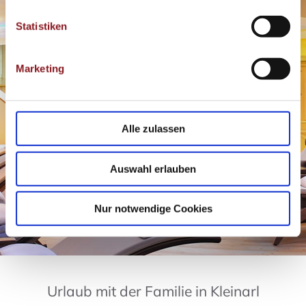
l
l
Statistiken
i
g
Marketing
u
n
g
s
Alle zulassen
a
u
Auswahl erlauben
s
w
a
Nur notwendige Cookies
h
l
Urlaub mit der Familie in Kleinarl