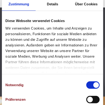
Zustimmung
Details
Über Cookies
Wohlfühlurlaub im Montana
Diese Webseite verwendet Cookies
800m² Wellness
Wir verwenden Cookies, um Inhalte und Anzeigen zu
personalisieren, Funktionen für soziale Medien anbieten
zu können und die Zugriffe auf unsere Website zu
Das großzügig angelegte Wellnessdorf
analysieren. Außerdem geben wir Informationen zu Ihrer
“Diana” und die Bäderlandschaft bieten mit
Verwendung unserer Website an unsere Partner für
verschiedenen Saunen, einem Dampfbad,
soziale Medien, Werbung und Analysen weiter. Unsere
Ruheräumen, einer Badelandschaft mit Hallen-
Partner führen diese Informationen möglicherweise mit
und Freibad viele Räumlichkeiten, diverse
weiteren Daten zusammen, die Sie ihnen bereitgestellt
Angebote uvm.
haben oder die sie im Rahmen Ihrer Nutzung der Dienste
gesammelt haben.
E
Wellnessurlaub in Kleinarl
Notwendig
i
n
w
Präferenzen
i