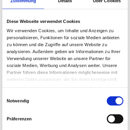
Zustimmung
Details
Über Cookies
1 Tag
-
Diese Webseite verwendet Cookies
7 Tage
€ 448,00
Wir verwenden Cookies, um Inhalte und Anzeigen zu
2 Erwachsene und 3 Kinder
personalisieren, Funktionen für soziale Medien anbieten
zu können und die Zugriffe auf unsere Website zu
1 Tag
-
analysieren. Außerdem geben wir Informationen zu Ihrer
Verwendung unserer Website an unsere Partner für
soziale Medien, Werbung und Analysen weiter. Unsere
7 Tage
€ 532,00
Partner führen diese Informationen möglicherweise mit
In der Sommersaison gelten nur die Tagespreise- es gibt keine
weiteren Daten zusammen, die Sie ihnen bereitgestellt
Pauschalen!
haben oder die sie im Rahmen Ihrer Nutzung der Dienste
gesammelt haben.
E
Notwendig
i
Regionalität genießen
n
w
Präferenzen
Genießen Sie regionale Produkte aus der Region Wagrain-Kleinarl
i
und gehen Sie gestärkt in den Urlaubstag. Wählen Sie aus
l